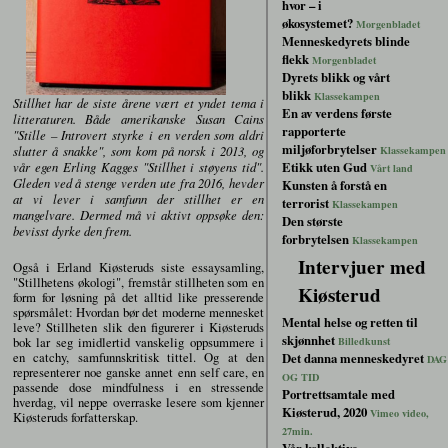
hvor – i
økosystemet?
Morgenbladet
Menneskedyrets blinde
flekk
Morgenbladet
Dyrets blikk og vårt
blikk
Klassekampen
Stillhet har de siste årene vært et yndet tema i
En av verdens første
litteraturen. Både amerikanske Susan Cains
rapporterte
"Stille – Introvert styrke i en verden som aldri
miljøforbrytelser
slutter å snakke", som kom på norsk i 2013, og
Klassekampen
Etikk uten Gud
vår egen Erling Kagges "Stillhet i støyens tid".
Vårt land
Gleden ved å stenge verden ute fra 2016, hevder
Kunsten å forstå en
at vi lever i samfunn der stillhet er en
terrorist
Klassekampen
mangelvare. Dermed må vi aktivt oppsøke den:
Den største
bevisst dyrke den frem.
forbrytelsen
Klassekampen
Intervjuer med
Også i Erland Kiøsteruds siste essaysamling,
"Stillhetens økologi", fremstår stillheten som en
Kiøsterud
form for løsning på det alltid like presserende
spørsmålet: Hvordan bør det moderne mennesket
Mental helse og retten til
leve? Stillheten slik den figurerer i Kiøsteruds
skjønnhet
bok lar seg imidlertid vanskelig oppsummere i
Billedkunst
en catchy, samfunnskritisk tittel. Og at den
Det danna menneskedyret
DAG
representerer noe ganske annet enn self care, en
OG TID
passende dose mindfulness i en stressende
Portrettsamtale med
hverdag, vil neppe overraske lesere som kjenner
Kiøsterud, 2020
Vimeo video,
Kiøsteruds forfatterskap.
27min.