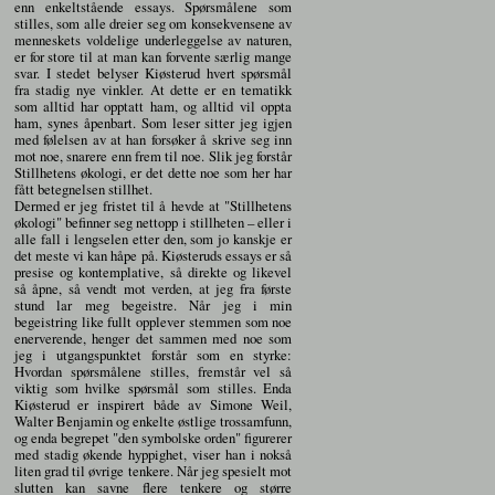
enn enkeltstående essays. Spørsmålene som
stilles, som alle dreier seg om konsekvensene av
menneskets voldelige underleggelse av naturen,
er for store til at man kan forvente særlig mange
svar. I stedet belyser Kiøsterud hvert spørsmål
fra stadig nye vinkler. At dette er en tematikk
som alltid har opptatt ham, og alltid vil oppta
ham, synes åpenbart. Som leser sitter jeg igjen
med følelsen av at han forsøker å skrive seg inn
mot noe, snarere enn frem til noe. Slik jeg forstår
Stillhetens økologi, er det dette noe som her har
fått betegnelsen stillhet.
Dermed er jeg fristet til å hevde at "Stillhetens
økologi" befinner seg nettopp i stillheten – eller i
alle fall i lengselen etter den, som jo kanskje er
det meste vi kan håpe på. Kiøsteruds essays er så
presise og kontemplative, så direkte og likevel
så åpne, så vendt mot verden, at jeg fra første
stund lar meg begeistre. Når jeg i min
begeistring like fullt opplever stemmen som noe
enerverende, henger det sammen med noe som
jeg i utgangspunktet forstår som en styrke:
Hvordan spørsmålene stilles, fremstår vel så
viktig som hvilke spørsmål som stilles. Enda
Kiøsterud er inspirert både av Simone Weil,
Walter Benjamin og enkelte østlige trossamfunn,
og enda begrepet "den symbolske orden" figurerer
med stadig økende hyppighet, viser han i nokså
liten grad til øvrige tenkere. Når jeg spesielt mot
slutten kan savne flere tenkere og større