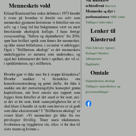
Vår kollektive
Menneskets vold
schizofreni
Harvest
Menneske
dyr
og
i
Erland Kiøsterud har siden debuten i 1973 forsøkt
posthumanismen
NRK radio
å svare på hvordan vi forstår oss selv som
mennesker gjennom historiene vi forteller om oss
Tidligere intervjuer
selv, og i lang tid har bakgrunnen vært en nært
Lenker til
forestående økologisk kollaps. I hans forrige
essaysamling, "Sulten og skjønnheten" fra 2016,
Kiøsterud
spør han hvilket språk som finnes for mennesket,
og ikke minst forfatteren, i en natur vi ødelegger.
Oslo Literary Agency
Også i "Stillhetens økologi" er det menneskets
Forlaget Oktober
underleggelse av naturen som undersøkes, og
også her kulminerer det hele i språket, det vil si:
Aftenposten
i språkløsheten, og i stillheten.
Dagbladet
Omtale
Hvorfor gjør vi ikke mer for å stoppe klimakrisa?
Hvorfor snakker vi fremdeles om
Skjønnhetens økologi
konsekvensutredning og grønt skifte, for ikke å
Tidligere anmeldelser og
snakke om det motsetningsfylte konseptet grønn
kapitalisme, når hver eneste nye rapport som
pressemeldinger
legges frem forteller at det snart er for sent, nei:
at det er for sent, fordi sannsynligheten for at vi
skal klare å handle så raskt som kreves er så godt
som ikke-eksisterende? I "Stillhetens økologi" er
svaret klart: «Vi mennesker gir ikke fra oss
privilegier frivillig. Truer noen rikdommen,
livsformen og tryggheten vår, slåss vi for den til
siste mann og kvinne.»