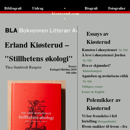
•
Bibliografi
Utdrag
Biografi
Fotografier
kiosterud.com
•
Essays av
Kiøsterud
Erland Kiøsterud –
Kunsten i økosystemet
Ny Tid
Å leve i økosystemet Jorden
"Stillhetens økologi"
Ny Tid
Hva er skjønnhet?
Thea Sundstedt Baugstø
Essays
Forlaget Oktober, 2019
Klassekampen
106 sider
Agamben og avståelsens etikk
Ny Tid
Tidligere essays
Essays in English
Polemikker av
Kiøsterud
Vi bor fremdeles i feil
fortelling
Morgenbladet
Hvem snakker til hvem – fra