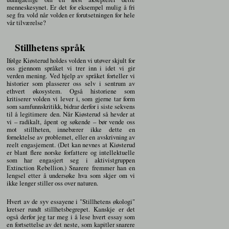
menneskesynet. Er det for eksempel mulig å fri
seg fra vold når volden er forutsetningen for hele
vår tilværelse?
Stillhetens språk
Ifølge Kiøsterud holdes volden vi utøver skjult for
oss gjennom språket vi trer inn i idet vi gir
verden mening. Ved hjelp av språket forteller vi
historier som plasserer oss selv i sentrum av
ethvert økosystem. Også historiene som
kritiserer volden vi lever i, som gjerne tar form
som samfunnskritikk, bidrar derfor i siste sekvens
til å legitimere den. Når Kiøsterud så hevder at
vi – radikalt, åpent og søkende – bør vende oss
mot stillheten, innebærer ikke dette en
fornektelse av problemet, eller en avskrivning av
reelt engasjement. (Det kan nevnes at Kiøsterud
er blant flere norske forfattere og intellektuelle
som har engasjert seg i aktivistgruppen
Extinction Rebellion.) Snarere fremmer han en
lengsel etter å undersøke hva som skjer om vi
ikke lenger stiller oss over naturen.
Hvert av de syv essayene i "Stillhetens økologi"
kretser rundt stillhetsbegrepet. Kanskje er det
også derfor jeg tar meg i å lese hvert essay som
en fortsettelse av det neste, som kapitler snarere