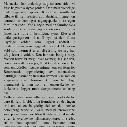
Mennesket har underlagt seg naturen siden vi
først begynte å dyrke jorden. Den mest voldelige
underleggelsen sporer Kiøsterud imidlertid
tilbake til fremveksten av industrisamfunnet, og
dermed tar han også utgangspunkt i sin egen
familiehistorie. Ved å bryte med en familie hvis
verdensbilde er avhengig av en enorm tro på
industriens rolle i fremtiden, synes Kiøsterud
unikt posisjonert til å få øye på den ellers
usynlige volden som ligger nedfelt i
modernitetens grunnleggende prosjekt. Det er en
vold som nærmest er umulig å frigjøre seg fra:
«Jeg lever i volden. Den har tatt bolig i meg.
Volden lever for meg, lever av meg. Jeg ser den,
den er overalt, men jeg får ikke tak i den.» Det
som umiddelbart kunne minnet om en form for
Rousseausk oppvurdering av menneskets
naturlige instinkter, fremstår dermed ikke som en
klagesang over lenkene kulturen har lagt
mennesket i, men som en undersøkelse av
lenkene vi legger rundt økosystemene omkring
oss.
Dette er idéer som ville vært svært radikale for
bare ti, fem år siden, og fremdeles er det ingen
tvil om at en betydelig del av den norske
befolkning neppe vil være med på premissene
som presenteres her. Men Kiøsterud er ikke ute
etter å overbevise klimaskeptikere. I stedet
stiller han spørsmål som fremstår som
uunngåelige om en først aksepterer dette