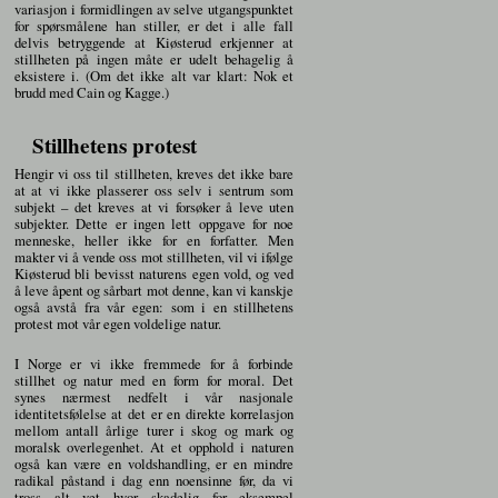
variasjon i formidlingen av selve utgangspunktet
for spørsmålene han stiller, er det i alle fall
delvis betryggende at Kiøsterud erkjenner at
stillheten på ingen måte er udelt behagelig å
eksistere i. (Om det ikke alt var klart: Nok et
brudd med Cain og Kagge.)
Stillhetens protest
Hengir vi oss til stillheten, kreves det ikke bare
at at vi ikke plasserer oss selv i sentrum som
subjekt – det kreves at vi forsøker å leve uten
subjekter. Dette er ingen lett oppgave for noe
menneske, heller ikke for en forfatter. Men
makter vi å vende oss mot stillheten, vil vi ifølge
Kiøsterud bli bevisst naturens egen vold, og ved
å leve åpent og sårbart mot denne, kan vi kanskje
også avstå fra vår egen: som i en stillhetens
protest mot vår egen voldelige natur.
I Norge er vi ikke fremmede for å forbinde
stillhet og natur med en form for moral. Det
synes nærmest nedfelt i vår nasjonale
identitetsfølelse at det er en direkte korrelasjon
mellom antall årlige turer i skog og mark og
moralsk overlegenhet. At et opphold i naturen
også kan være en voldshandling, er en mindre
radikal påstand i dag enn noensinne før, da vi
tross alt vet hvor skadelig for eksempel