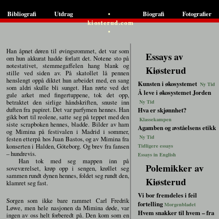
•
Bibliografi
Utdrag
Biografi
Fotografier
kiosterud.com
•
Han åpnet døren til øvingsrommet, det var som
Essays av
om hun akkurat hadde forlatt det. Notene sto på
notestativet, stemmegaffelen hang blank og
Kiøsterud
stille ved siden av. På skatollet lå pennen
henslengt oppå diktet hun arbeidet med, en sang
Kunsten i økosystemet
Ny Tid
som aldri skulle bli sunget. Han rørte ved det
Å leve i økosystemet Jorden
gule arket med fingertuppene, tok det opp,
betraktet den sirlige håndskriften, snuste inn
Ny Tid
duften fra papiret. Det var parfymen hennes. Han
Hva er skjønnhet?
gikk bort til reolene, satte seg på teppet med den
Klassekampen
siste scrapboken hennes, bladde. Bilder av ham
Agamben og avståelsens etikk
og Mimina på festivalen i Madrid i sommer,
Ny Tid
festen etterpå hos Juan Bastos, og av Mimina fra
konserten i Halden, Göteborg. Og brev fra fansen
Tidligere essays
– hundrevis.
Essays in English
Han tok med seg mappen inn på
Polemikker av
soveværelset, krøp opp i sengen, krøllet seg
sammen rundt dynen hennes, foldet seg rundt den,
Kiøsterud
klamret seg fast.
Vi bor fremdeles i feil
Sorgen som ikke bare rammet Carl Fredrik
fortelling
Morgenbladet
Løwe, men hele nasjonen da Mimina døde, var
Hvem snakker til hvem – fra
ingen av oss helt forberedt på. Den kom som en