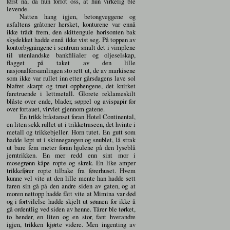
først nå, da hun forlot oss, at hun virkelig ble
levende.
Natten hang igjen, betongveggene og
asfaltens gråtoner hersket, konturene var ennå
ikke trådt frem, den skittengule horisonten bak
skydekket hadde ennå ikke vist seg. På toppen av
kontorbygningene i sentrum smalt det i vimplene
til utenlandske bankfilialer og oljeselskap,
flagget på taket av den lille
nasjonalforsamlingen sto rett ut, de av markisene
som ikke var rullet inn etter gårsdagens lave sol
blafret skarpt og truet opphengene, det knirket
faretruende i lettmetall. Glorete reklameskilt
blåste over ende, blader, søppel og avispapir for
over fortauet, virvlet gjennom gatene.
En trikk bråstanset foran Hotel Continental,
en liten sekk rullet ut i trikketraseen, det hvinte i
metall og trikkebjeller. Horn tutet. En gutt som
hadde løpt ut i skinnegangen og snublet, lå strak
ut bare fem meter foran hjulene på den lyseblå
jerntrikken. En mer redd enn sint mor i
mosegrønn kåpe ropte og skrek. En like amper
trikkefører ropte tilbake fra førerhuset. Hvem
kunne vel vite at den lille mente han hadde sett
faren sin gå på den andre siden av gaten, og at
moren nettopp hadde fått vite at Mimina var død
og i fortvilelse hadde skjelt ut sønnen for ikke å
gå ordentlig ved siden av henne. Tårer ble tørket,
to hender, en liten og en stor, fant hverandre
igjen, trikken kjørte videre. Men ingenting av