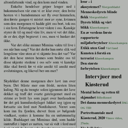
hvor – i
altomfattende vind, og den kom med vinden.
Enkelte hendelser griper lenger ned i
økosystemet?
Morgenbladet
hukommelsen vår enn vi er klar over; den hvite
Menneskedyrets blinde
hesten vi i barndommen ser fly over himmelen,
flekk
Morgenbladet
den første gangen vi mistet mor av syne, kvinnen
Dyrets blikk og vårt
som den morgenen vi hadde gått oss bort, tok oss
blikk
i sin favn. Erfaringene lever videre i oss. Kanskje
Klassekampen
styrer de til og med våre liv, men vi vet det ikke,
En av verdens første
de er der, dypt begravet i oss, men vi husker det
rapporterte
ikke.
miljøforbrytelser
Klassekampen
Var det slike minner Mimina vakte til live i
Etikk uten Gud
Vårt land
oss når hun sang? Var det derfor hun rørte slik ved
Kunsten å forstå en
lengslene våre uten at vi skjønte hva det var? Var
det den hese røsten hennes som brakte oss til
terrorist
Klassekampen
disse ukjente stedene i oss selv som vi kanskje
Den største
ikke skal forstå før vi står ansikt til ansikt med
forbrytelsen
Klassekampen
avslutningen, og likevel ber om mer?
Intervjuer med
Skydekket denne morgenen drev lavt inn over
Kiøsterud
byen. Det blåste mer enn friskt, nesten liten
kuling. Nå og da trengte solen igjennom det lave
Mental helse og retten til
dekket og traff det svarte gatelegemet med en
skjønnhet
strime av hvitt lys som jaget over husfasadene
Billedkunst
før det grå kumulusskylaget lukket seg igjen og
Det danna menneskedyret
DAG
fortsatte sin ferd mot Nordishavet. Været som
OG TID
kom inn fra fjorden, drevet frem av bølgende
Portrettsamtale med
vindkast, syntes å komme fra en uuttømmelig
Kiøsterud, 2020
Vimeo video,
kilde. Budskapet om Miminas død, som hadde
inntruffet i løpet av natten, var så vidt i ferd med
27min.
å nå ut til de knapt seks hundre tusen ensomme