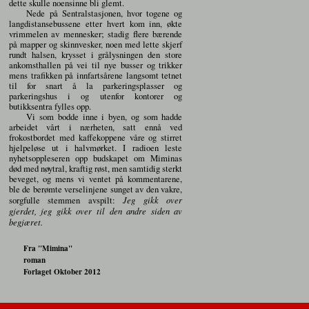
dette skulle noensinne bli glemt.
Nede på Sentralstasjonen, hvor togene og
langdistansebussene etter hvert kom inn, økte
vrimmelen av mennesker; stadig flere bærende
på mapper og skinnvesker, noen med lette skjerf
rundt halsen, krysset i grålysningen den store
ankomsthallen på vei til nye busser og trikker
mens trafikken på innfartsårene langsomt tetnet
til for snart å la parkeringsplasser og
parkeringshus i og utenfor kontorer og
butikksentra fylles opp.
Vi som bodde inne i byen, og som hadde
arbeidet vårt i nærheten, satt ennå ved
frokostbordet med kaffekoppene våre og stirret
hjelpeløse ut i halvmørket. I radioen leste
nyhetsoppleseren opp budskapet om Miminas
død med nøytral, kraftig røst, men samtidig sterkt
beveget, og mens vi ventet på kommentarene,
ble de berømte verselinjene sunget av den vakre,
sorgfulle stemmen avspilt:
Jeg gikk over
gjerdet, jeg gikk over til den andre siden av
begjæret.
Fra "Mimina"
roman
Forlaget Oktober 2012