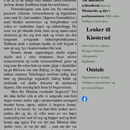
Vår kollektive
sjelene denne fjordbyen langt her nord huset.
schizofreni
Harvest
Forstadstogene som kom inn fra omlandet
Menneske
dyr
og
i
passerte villaene, terrassehusene og bygårdene,
posthumanismen
NRK radio
som ennå lå i halvmørket. Oppover Groruddalen i
nord blinket motorveier og boligblokker ved
Tidligere intervjuer
siden av vindusløse lager- og industribygg. De
Lenker til
siste var på vikende front, bare en og annen smal
skorstein ga fra seg hvit røyk og vitnet om den
Kiøsterud
langsomt avtagende industriproduksjonen.
Trikkene nede i sentrum hadde så vidt begynt å
Oslo Literary Agency
røre på seg, lys i kontorvinduer ble tent.
Forlaget Oktober
Senere denne augustdagen skulle regnet
skylle ned i strie strømmer, fosse utover
Aftenposten
rennesteinene og vaske restaurantbord, gater og
Dagbladet
torg rene før solen fant en større glipe i skydekket
Omtale
og ga følelsen, om enn flyktig, av dyp varme, av
indian summer. Vekslingen mellom tidlig, klar
Skjønnhetens økologi
høst og plutselige regnskyll, fuktig kulde og
strålende sol skulle fortsette de nærmeste
Tidligere anmeldelser og
dagene, like ustadig helt frem til begravelsen.
pressemeldinger
Men ble Mimina overhodet begravet? Var
det ikke heller slik at alle vi sørgende som fem
dager senere møtte opp i minnestunden arrangert
utenfor byens opera, nektet å begrave henne,
nektet å ta farvel. Ja, var hun blitt senket ned i
jorden der og da, så ville noen av oss høyst
sannsynlig tatt mot til seg og hoppet ned og dratt
henne opp igjen. For var det noe Mimina ikke
skulle være, så var det død … som om det var